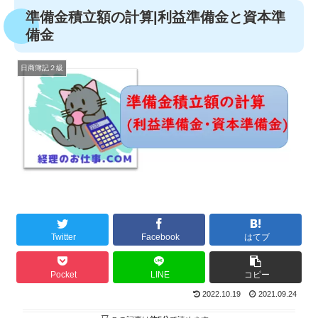
準備金積立額の計算|利益準備金と資本準
備金
日商簿記２級
Twitter
Facebook
はてブ
Pocket
LINE
コピー
2022.10.19
2021.09.24