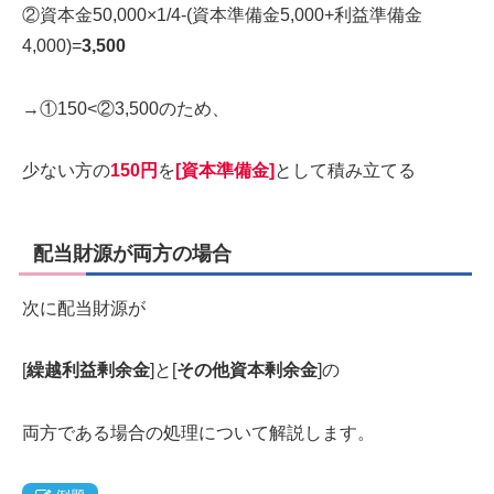
②資本金50,000×1/4-(資本準備金5,000+利益準備金
4,000)=
3,500
→①150<②3,500のため、
少ない方の
150円
を
[資本準備金]
として積み立てる
配当財源が両方の場合
次に配当財源が
[
繰越利益剰余金
]と[
その他資本剰余金
]の
両方である場合の処理について解説します。