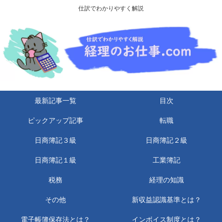
仕訳でわかりやすく解説
最新記事一覧
目次
ピックアップ記事
転職
日商簿記３級
日商簿記２級
日商簿記１級
工業簿記
税務
経理の知識
その他
新収益認識基準とは？
電子帳簿保存法とは？
インボイス制度とは？