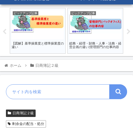
ピックアップ記事
ピックアップ記事
ピ
繋が
【図解】基準操業度と標準操業度の
総務・経理・財務・人事・法務・経
定
違い
営企画の違い|管理部門の仕事内容
1年
ホーム
日商簿記２級
日商簿記２級
剰余金の配当・処分