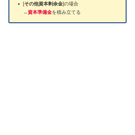
[
その他資本剰余金
]の場合
→
資本準備金
を積み立てる