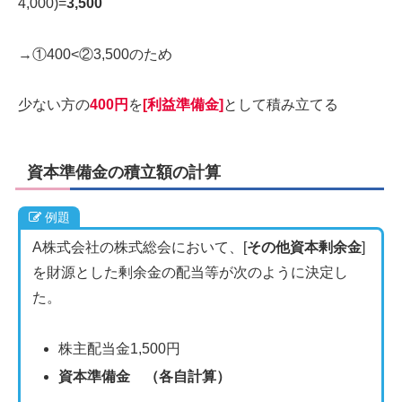
4,000)=
3,500
→①400<②3,500のため
少ない方の
400円
を
[利益準備金]
として積み立てる
資本準備金の積立額の計算
例題
A株式会社の株式総会において、[
その他資本剰余金
]
を財源とした剰余金の配当等が次のように決定し
た。
株主配当金1,500円
資本準備金 （各自計算）