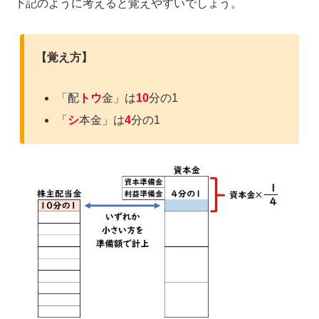
下記のように考えると覚えやすいでしょう。
【覚え方】
「配
トウ
金」は
10
分の1
「
シ
本金」は
4
分の1