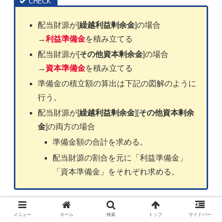
配当財源が[
繰越利益剰余金
]の場合
→
利益準備金
を積み立てる
配当財源が[
その他資本剰余金
]の場合
→
資本準備金
を積み立てる
準備金の積立額の算出は下記の図解のように
行う。
配当財源が[
繰越利益剰余金
][
その他資本剰余
金
]の両方の場合
準備金額の合計を求める。
配当財源の割合を元に「利益準備金」
「資本準備金」をそれぞれ求める。
メニュー
ホーム
検索
トップ
サイドバー